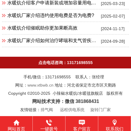
水暖炕介绍客户申请新装或增加容量用电时，应向供电企业提供哪些文件和资料?
[2025-03-23]
水暖炕厂家介绍违约使用电费是否为电费?
[2025-02-07]
水暖炕介绍催眠助你更加果断高效
[2024-11-17]
水暖炕厂家介绍如何治疗哮喘和支气管疾病？
[2024-09-28]
点击电话咨询：13171698555
手机/微信：13171698555 联系人：张经理
网址：
www.xtbwb.cn
地址：河北省保定市北市区天鹅路
Copyright ©2010-2025 小辣椒水暖炕/水暖毯旗舰店 版权所有
网站技术支持：微信 381868431
友情链接：
排气阀
远程供电系统
旋转门厂家
网站首页
一键拨号
客户留言
联系我们