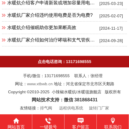
水暖炕介绍客户申请新装或增加容量用电时，应向供电企业提供哪些文件和资料?
[2025-03-23]
水暖炕厂家介绍违约使用电费是否为电费?
[2025-02-07]
水暖炕介绍催眠助你更加果断高效
[2024-11-17]
水暖炕厂家介绍如何治疗哮喘和支气管疾病？
[2024-09-28]
点击电话咨询：13171698555
手机/微信：13171698555 联系人：张经理
网址：
www.xtbwb.cn
地址：河北省保定市北市区天鹅路
Copyright ©2010-2025 小辣椒水暖炕/水暖毯旗舰店 版权所有
网站技术支持：微信 381868431
友情链接：
排气阀
远程供电系统
旋转门厂家
网站首页
一键拨号
客户留言
联系我们